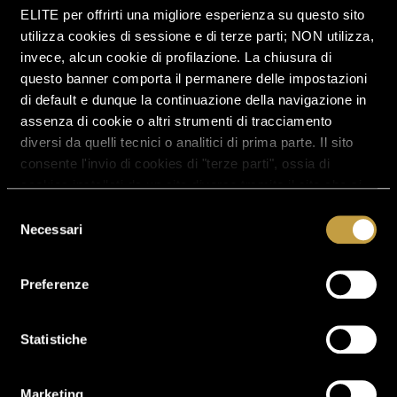
ELITE per offrirti una migliore esperienza su questo sito
utilizza cookies di sessione e di terze parti; NON utilizza,
invece, alcun cookie di profilazione. La chiusura di
questo banner comporta il permanere delle impostazioni
di default e dunque la continuazione della navigazione in
assenza di cookie o altri strumenti di tracciamento
diversi da quelli tecnici o analitici di prima parte. Il sito
consente l'invio di cookies di "terze parti", ossia di
cookies installati da un sito diverso tramite il sito che si
sta visitando. La prosecuzione della navigazione,
Selezione
A brand new
mediante consenso (pressione sul pulsante “ACCETTA
Necessari
del
TUTTI”), comporta l'accettazione all'uso dei cookies. Per
cycling
consenso
maggiori informazioni o se vuoi negare il consenso a tutti
Preferenze
o soltanto ad alcuni dei cookies sono a tua disposizione
l'informativa completa
, che ti illustrerà anche i tuoi diritti
in relazione al trattamento dei tuoi dati personali, ed i
Statistiche
pulsanti di selezione cookies.
Marketing